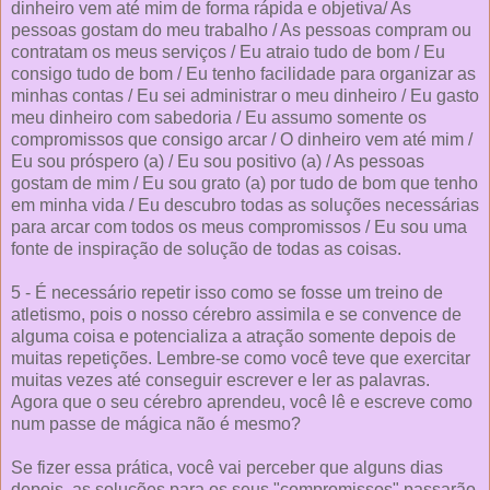
dinheiro vem até mim de forma rápida e objetiva/ As
pessoas gostam do meu trabalho / As pessoas compram ou
contratam os meus serviços / Eu atraio tudo de bom / Eu
consigo tudo de bom / Eu tenho facilidade para organizar as
minhas contas / Eu sei administrar o meu dinheiro / Eu gasto
meu dinheiro com sabedoria / Eu assumo somente os
compromissos que consigo arcar / O dinheiro vem até mim /
Eu sou próspero (a) / Eu sou positivo (a) / As pessoas
gostam de mim / Eu sou grato (a) por tudo de bom que tenho
em minha vida / Eu descubro todas as soluções necessárias
para arcar com todos os meus compromissos / Eu sou uma
fonte de inspiração de solução de todas as coisas.
5 - É necessário repetir isso como se fosse um treino de
atletismo, pois o nosso cérebro assimila e se convence de
alguma coisa e potencializa a atração somente depois de
muitas repetições. Lembre-se como você teve que exercitar
muitas vezes até conseguir escrever e ler as palavras.
Agora que o seu cérebro aprendeu, você lê e escreve como
num passe de mágica não é mesmo?
Se fizer essa prática, você vai perceber que alguns dias
depois, as soluções para os seus "compromissos" passarão