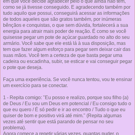
em que você decide agradecer pelo o que ainda não tem,
como se já tivesse conseguido. E agradecendo também por
tudo aquilo que possui, conseguirá acessar as informações
de todos aqueles que são gratos também, por inúmeras
bênçãos e conquistas, o que sem dúvida, fortalecerá a sua
energia para atrair mais poder de reação. É como se você
quisesse pegar um pote de açúcar guardado no alto do seu
armário. Você sabe que ele está lá à sua disposição, mas
tem que fazer algum esforço para pegar sem deixar cair das
suas mãos. Você tem a certeza de que basta pegar uma
cadeira ou escadinha, subir, se esticar e vai conseguir pegar
o pote que deseja.
Faça uma experiência. Se você nunca tentou, vou te ensinar
um exercício para se conectar.
1 - Repita comigo: "Eu posso e realizo, porque sou filho (a)
de Deus / Eu sou um Deus em potencial / Eu consigo tudo o
que eu quero / É só pedir e ir ao encontro / Tudo o que eu
quiser de bom e positivo virá até mim." (Repita algumas
vezes até sentir que está parando de pensar no seu
problema).
Agora comece a repetir várias vezes, quantas puder, o